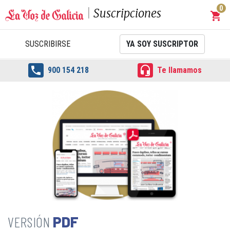
0
Suscripciones
shopping_cart
Carrit
SUSCRIBIRSE
YA SOY SUSCRIPTOR


900 154 218
Te llamamos
PDF