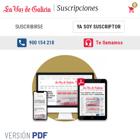
0
Suscripciones
shopping_cart
Carrit
SUSCRIBIRSE
YA SOY SUSCRIPTOR


900 154 218
Te llamamos
PDF