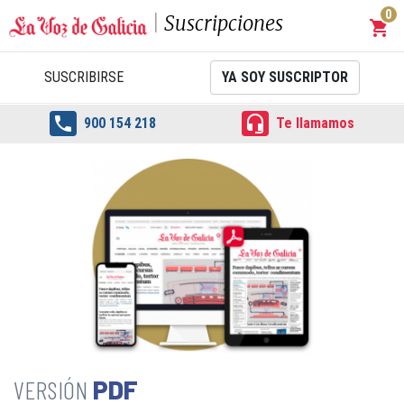
0
Suscripciones
shopping_cart
Carrit
SUSCRIBIRSE
YA SOY SUSCRIPTOR


900 154 218
Te llamamos
PDF