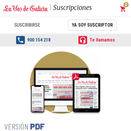
0
Suscripciones
shopping_cart
Carrit
SUSCRIBIRSE
YA SOY SUSCRIPTOR


900 154 218
Te llamamos
PDF