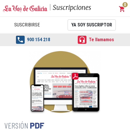
0
Suscripciones
shopping_cart
Carrit
SUSCRIBIRSE
YA SOY SUSCRIPTOR


900 154 218
Te llamamos
PDF