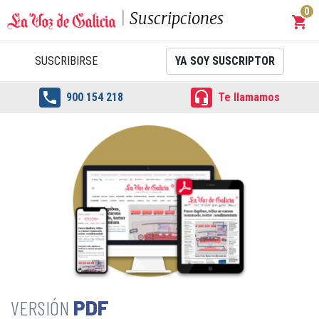
0
Suscripciones
shopping_cart
Carrit
SUSCRIBIRSE
YA SOY SUSCRIPTOR


900 154 218
Te llamamos
PDF