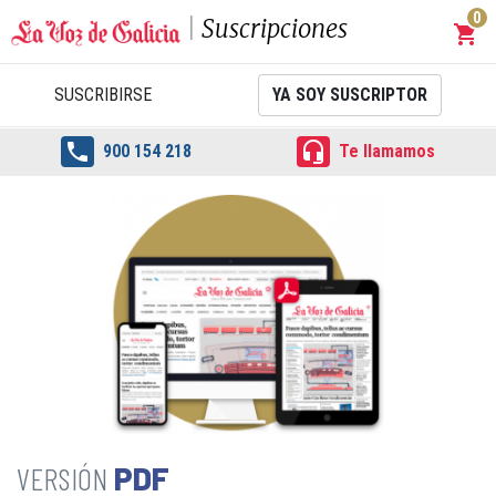
0
Suscripciones
shopping_cart
Carrit
SUSCRIBIRSE
YA SOY SUSCRIPTOR


900 154 218
Te llamamos
PDF