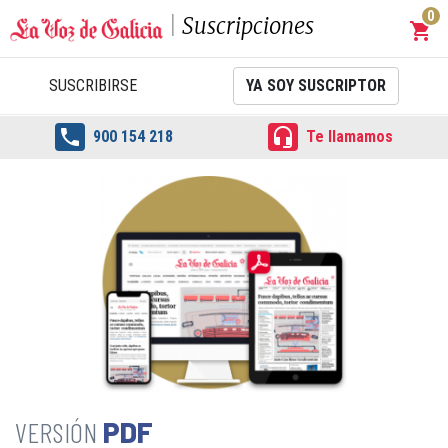
0
Suscripciones
shopping_cart
Carrit
SUSCRIBIRSE
YA SOY SUSCRIPTOR


900 154 218
Te llamamos
PDF