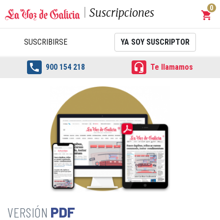
0
Suscripciones
shopping_cart
Carrit
SUSCRIBIRSE
YA SOY SUSCRIPTOR


900 154 218
Te llamamos
PDF