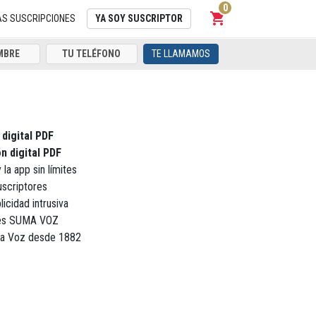
0
shopping_cart
Carrito
AS SUSCRIPCIONES
YA SOY SUSCRIPTOR
TE LLAMAMOS
 digital PDF
n digital PDF
 la app sin límites
uscriptores
licidad intrusiva
ores SUMA VOZ
La Voz desde 1882