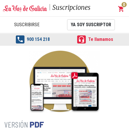
0
Suscripciones
shopping_cart
Carrit
SUSCRIBIRSE
YA SOY SUSCRIPTOR


900 154 218
Te llamamos
PDF