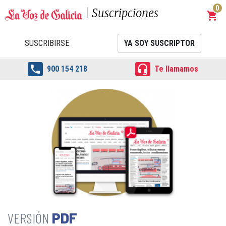
0
Suscripciones
shopping_cart
Carrit
SUSCRIBIRSE
YA SOY SUSCRIPTOR


900 154 218
Te llamamos
PDF