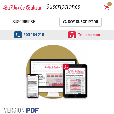
0
Suscripciones
shopping_cart
Carrit
SUSCRIBIRSE
YA SOY SUSCRIPTOR


900 154 218
Te llamamos
PDF