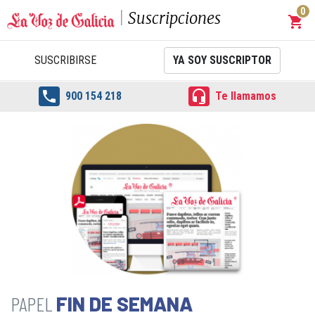
0
Suscripciones
shopping_cart
Carrit
SUSCRIBIRSE
YA SOY SUSCRIPTOR


900 154 218
Te llamamos
FIN DE SEMANA