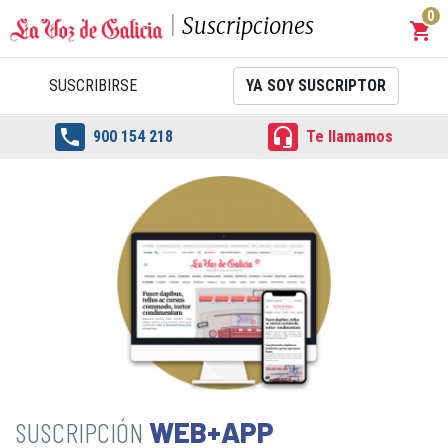
0
Suscripciones
shopping_cart
Carrit
SUSCRIBIRSE
YA SOY SUSCRIPTOR


900 154 218
Te llamamos
WEB+APP