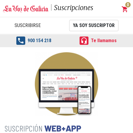
0
Suscripciones
shopping_cart
Carrit
SUSCRIBIRSE
YA SOY SUSCRIPTOR


900 154 218
Te llamamos
WEB+APP