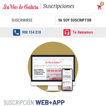
0
Suscripciones
shopping_cart
Carrit
SUSCRIBIRSE
YA SOY SUSCRIPTOR


900 154 218
Te llamamos
WEB+APP