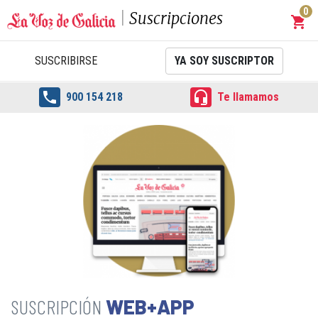
0
Suscripciones
shopping_cart
Carrit
SUSCRIBIRSE
YA SOY SUSCRIPTOR


900 154 218
Te llamamos
WEB+APP