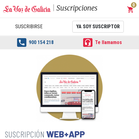
0
Suscripciones
shopping_cart
Carrit
SUSCRIBIRSE
YA SOY SUSCRIPTOR


900 154 218
Te llamamos
WEB+APP