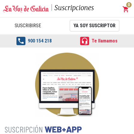
0
Suscripciones
shopping_cart
Carrit
SUSCRIBIRSE
YA SOY SUSCRIPTOR


900 154 218
Te llamamos
WEB+APP