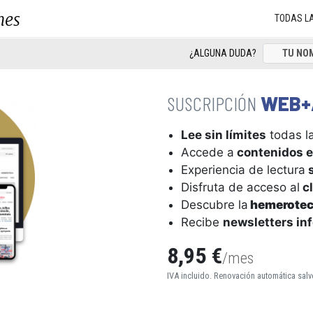
nes
TODAS L
¿ALGUNA DUDA?
WEB+
Lee sin límites
todas la
Accede a
contenidos e
Experiencia de lectura
s
Disfruta de acceso al
cl
Descubre la
hemerote
Recibe
newsletters in
8,95 €
/mes
IVA incluido. Renovación automática salv