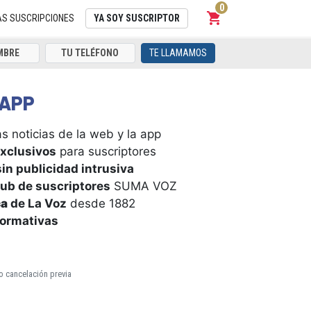
0
shopping_cart
Carrito
AS SUSCRIPCIONES
YA SOY SUSCRIPTOR
TE LLAMAMOS
APP
s noticias de la web y la app
xclusivos
para suscriptores
in publicidad intrusiva
ub de suscriptores
SUMA VOZ
ca
de La Voz
desde 1882
formativas
o cancelación previa