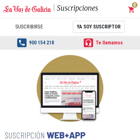
0
Suscripciones
shopping_cart
Carrit
SUSCRIBIRSE
YA SOY SUSCRIPTOR


900 154 218
Te llamamos
WEB+APP