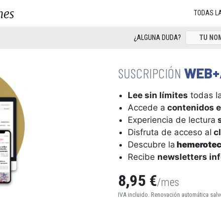
nes
TODAS L
¿ALGUNA DUDA?
WEB+
Lee sin límites
todas la
Accede a
contenidos e
Experiencia de lectura
s
Disfruta de acceso al
cl
Descubre la
hemerote
Recibe
newsletters in
8,95 €
/mes
IVA incluido. Renovación automática salv