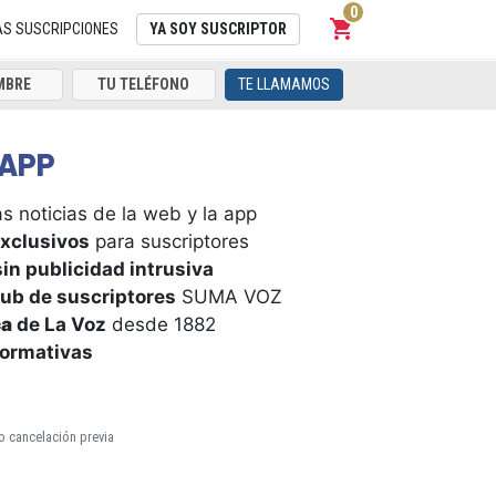
0
shopping_cart
Carrito
AS SUSCRIPCIONES
YA SOY SUSCRIPTOR
TE LLAMAMOS
APP
s noticias de la web y la app
xclusivos
para suscriptores
in publicidad intrusiva
ub de suscriptores
SUMA VOZ
ca
de La Voz
desde 1882
formativas
o cancelación previa