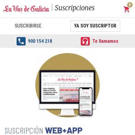
0
Suscripciones
shopping_cart
Carrit
SUSCRIBIRSE
YA SOY SUSCRIPTOR


900 154 218
Te llamamos
WEB+APP