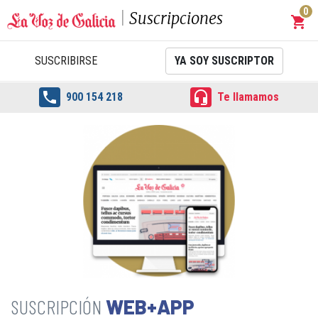
0
Suscripciones
shopping_cart
Carrit
SUSCRIBIRSE
YA SOY SUSCRIPTOR


900 154 218
Te llamamos
WEB+APP