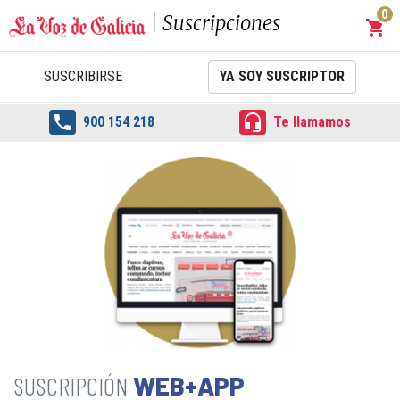
0
Suscripciones
shopping_cart
Carrit
SUSCRIBIRSE
YA SOY SUSCRIPTOR


900 154 218
Te llamamos
WEB+APP