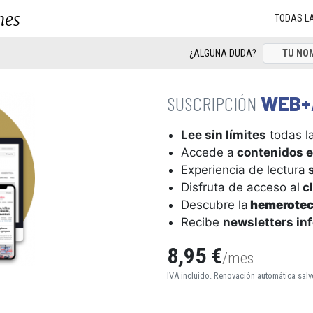
nes
TODAS L
¿ALGUNA DUDA?
WEB+
Lee sin límites
todas la
Accede a
contenidos e
Experiencia de lectura
s
Disfruta de acceso al
cl
Descubre la
hemerote
Recibe
newsletters in
8,95 €
/mes
IVA incluido. Renovación automática salv