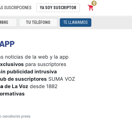
0
shopping_cart
Carrito
AS SUSCRIPCIONES
YA SOY SUSCRIPTOR
TE LLAMAMOS
APP
s noticias de la web y la app
xclusivos
para suscriptores
in publicidad intrusiva
ub de suscriptores
SUMA VOZ
ca
de La Voz
desde 1882
formativas
o cancelación previa