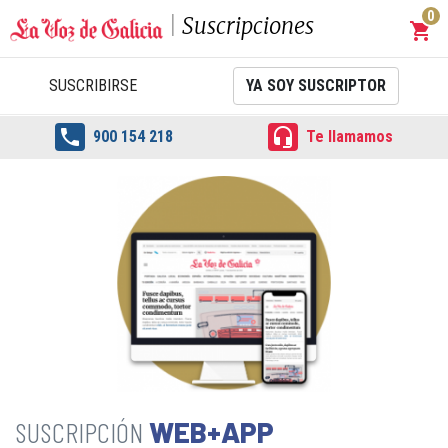
0
Suscripciones
shopping_cart
Carrit
SUSCRIBIRSE
YA SOY SUSCRIPTOR


900 154 218
Te llamamos
WEB+APP