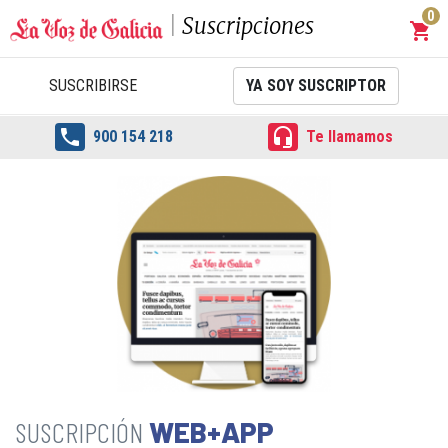
0
Suscripciones
shopping_cart
Carrit
SUSCRIBIRSE
YA SOY SUSCRIPTOR


900 154 218
Te llamamos
WEB+APP