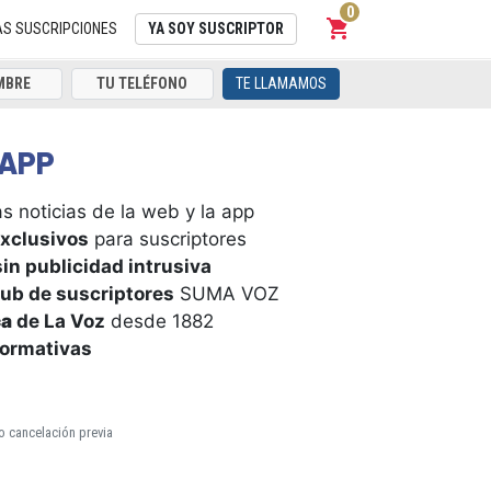
0
shopping_cart
Carrito
AS SUSCRIPCIONES
YA SOY SUSCRIPTOR
TE LLAMAMOS
APP
s noticias de la web y la app
xclusivos
para suscriptores
in publicidad intrusiva
ub de suscriptores
SUMA VOZ
ca
de La Voz
desde 1882
formativas
o cancelación previa