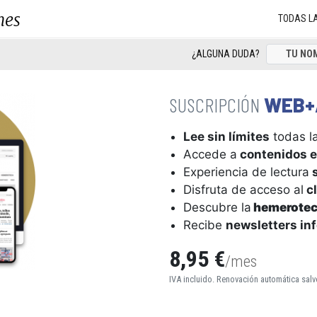
nes
TODAS L
¿ALGUNA DUDA?
WEB+
Lee sin límites
todas la
Accede a
contenidos e
Experiencia de lectura
s
Disfruta de acceso al
cl
Descubre la
hemerote
Recibe
newsletters in
8,95 €
/mes
IVA incluido. Renovación automática salv