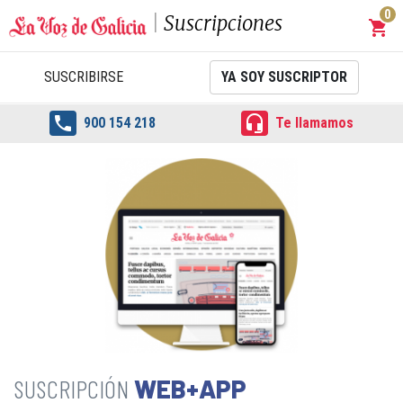
0
Suscripciones
shopping_cart
Carrit
SUSCRIBIRSE
YA SOY SUSCRIPTOR


900 154 218
Te llamamos
WEB+APP