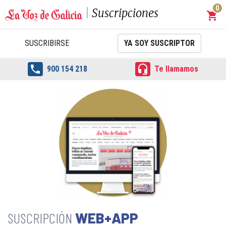
0
Suscripciones
shopping_cart
Carrit
SUSCRIBIRSE
YA SOY SUSCRIPTOR


900 154 218
Te llamamos
WEB+APP