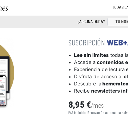
nes
TODAS L
¿ALGUNA DUDA?
WEB+
Lee sin límites
todas la
Accede a
contenidos e
Experiencia de lectura
s
Disfruta de acceso al
cl
Descubre la
hemerote
Recibe
newsletters in
8,95 €
/mes
IVA incluido. Renovación automática salv