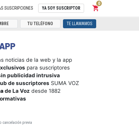
0
shopping_cart
Carrito
AS SUSCRIPCIONES
YA SOY SUSCRIPTOR
TE LLAMAMOS
APP
s noticias de la web y la app
xclusivos
para suscriptores
in publicidad intrusiva
ub de suscriptores
SUMA VOZ
ca
de La Voz
desde 1882
formativas
o cancelación previa