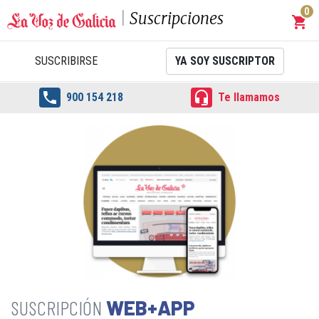
0
Suscripciones
shopping_cart
Carrit
SUSCRIBIRSE
YA SOY SUSCRIPTOR


900 154 218
Te llamamos
WEB+APP