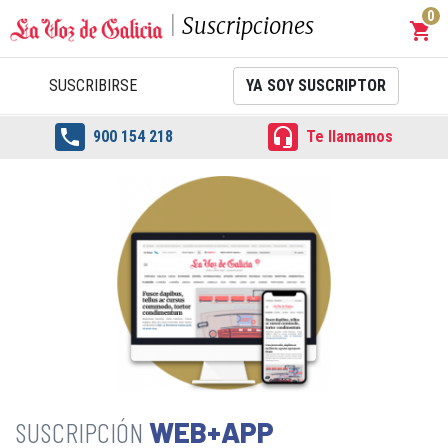
0
Suscripciones
shopping_cart
Carrit
SUSCRIBIRSE
YA SOY SUSCRIPTOR


900 154 218
Te llamamos
WEB+APP