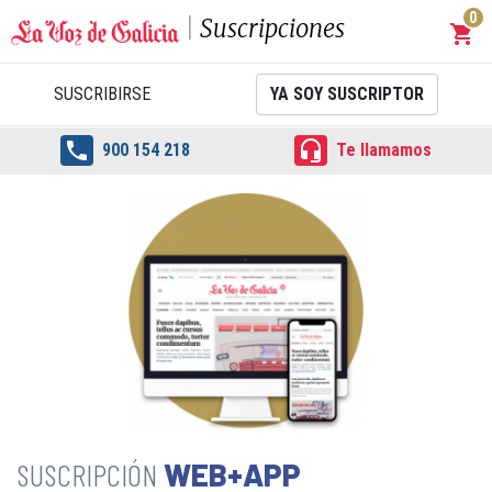
0
Suscripciones
shopping_cart
Carrit
SUSCRIBIRSE
YA SOY SUSCRIPTOR


900 154 218
Te llamamos
WEB+APP