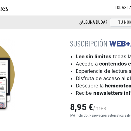
nes
TODAS L
¿ALGUNA DUDA?
WEB+
Lee sin límites
todas la
Accede a
contenidos e
Experiencia de lectura
s
Disfruta de acceso al
cl
Descubre la
hemerote
Recibe
newsletters in
8,95 €
/mes
IVA incluido. Renovación automática salv