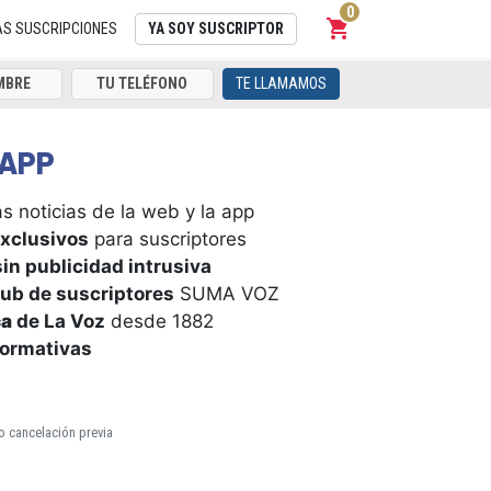
0
shopping_cart
Carrito
AS SUSCRIPCIONES
YA SOY SUSCRIPTOR
TE LLAMAMOS
APP
s noticias de la web y la app
xclusivos
para suscriptores
in publicidad intrusiva
ub de suscriptores
SUMA VOZ
ca
de La Voz
desde 1882
formativas
o cancelación previa