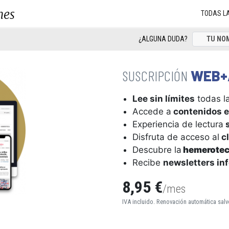
nes
TODAS L
¿ALGUNA DUDA?
WEB+
Lee sin límites
todas la
Accede a
contenidos e
Experiencia de lectura
s
Disfruta de acceso al
cl
Descubre la
hemerote
Recibe
newsletters in
8,95 €
/mes
IVA incluido. Renovación automática salv