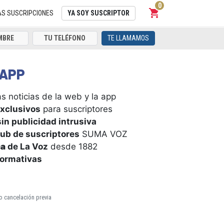
0
shopping_cart
Carrito
AS SUSCRIPCIONES
YA SOY SUSCRIPTOR
TE LLAMAMOS
APP
s noticias de la web y la app
xclusivos
para suscriptores
in publicidad intrusiva
ub de suscriptores
SUMA VOZ
ca
de La Voz
desde 1882
formativas
o cancelación previa