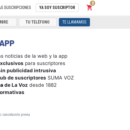
0
shopping_cart
Carrito
AS SUSCRIPCIONES
YA SOY SUSCRIPTOR
TE LLAMAMOS
APP
s noticias de la web y la app
xclusivos
para suscriptores
in publicidad intrusiva
ub de suscriptores
SUMA VOZ
ca
de La Voz
desde 1882
formativas
o cancelación previa