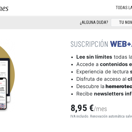
nes
TODAS L
¿ALGUNA DUDA?
WEB+
Lee sin límites
todas la
Accede a
contenidos e
Experiencia de lectura
s
Disfruta de acceso al
cl
Descubre la
hemerote
Recibe
newsletters in
8,95 €
/mes
IVA incluido. Renovación automática salv