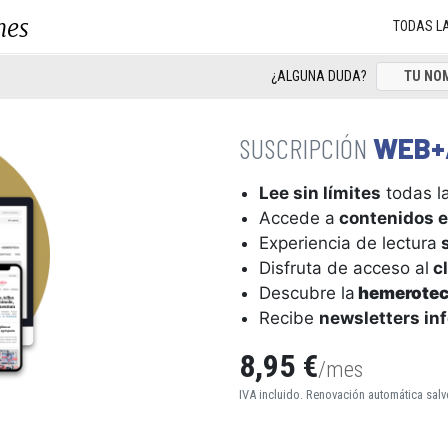
nes
TODAS L
¿ALGUNA DUDA?
WEB+
Lee sin límites
todas la
Accede a
contenidos e
Experiencia de lectura
s
Disfruta de acceso al
cl
Descubre la
hemerote
Recibe
newsletters in
8,95 €
/mes
IVA incluido. Renovación automática salv