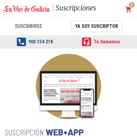
0
Suscripciones
shopping_cart
Carrit
SUSCRIBIRSE
YA SOY SUSCRIPTOR


900 154 218
Te llamamos
WEB+APP