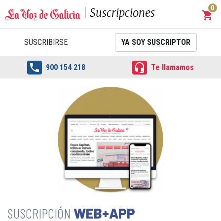
0
Suscripciones
shopping_cart
Carrit
SUSCRIBIRSE
YA SOY SUSCRIPTOR


900 154 218
Te llamamos
WEB+APP