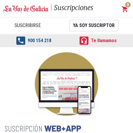
0
Suscripciones
shopping_cart
Carrit
SUSCRIBIRSE
YA SOY SUSCRIPTOR


900 154 218
Te llamamos
WEB+APP