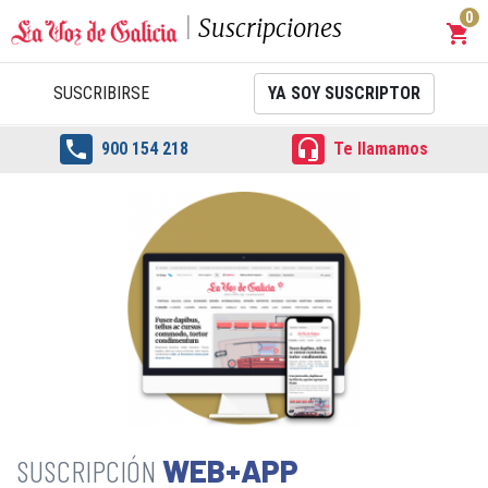
0
Suscripciones
shopping_cart
Carrit
SUSCRIBIRSE
YA SOY SUSCRIPTOR


900 154 218
Te llamamos
WEB+APP