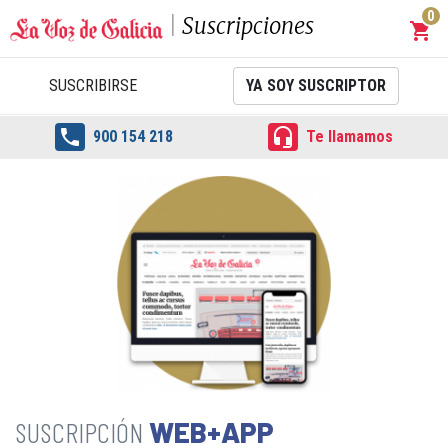
0
Suscripciones
shopping_cart
Carrit
SUSCRIBIRSE
YA SOY SUSCRIPTOR


900 154 218
Te llamamos
WEB+APP