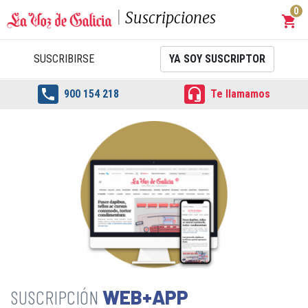
0
Suscripciones
shopping_cart
Carrit
SUSCRIBIRSE
YA SOY SUSCRIPTOR


900 154 218
Te llamamos
WEB+APP