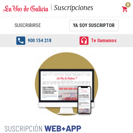
0
Suscripciones
shopping_cart
Carrit
SUSCRIBIRSE
YA SOY SUSCRIPTOR


900 154 218
Te llamamos
WEB+APP