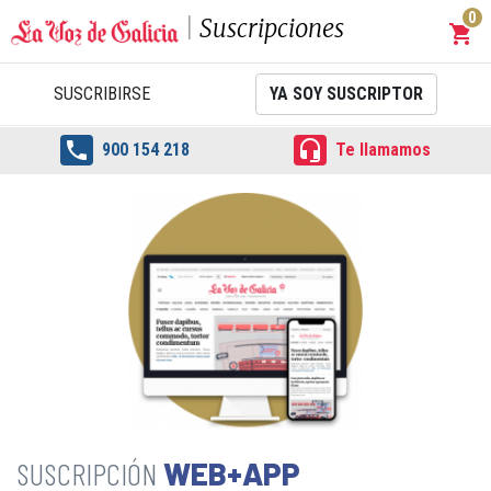
0
Suscripciones
shopping_cart
Carrit
SUSCRIBIRSE
YA SOY SUSCRIPTOR


900 154 218
Te llamamos
WEB+APP