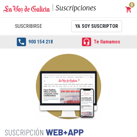
0
Suscripciones
shopping_cart
Carrit
SUSCRIBIRSE
YA SOY SUSCRIPTOR


900 154 218
Te llamamos
WEB+APP