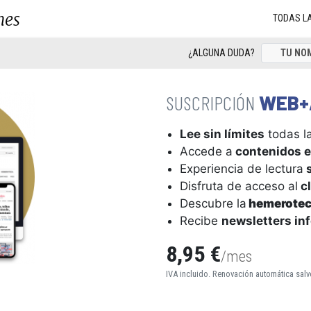
nes
TODAS L
¿ALGUNA DUDA?
WEB+
Lee sin límites
todas la
Accede a
contenidos e
Experiencia de lectura
s
Disfruta de acceso al
cl
Descubre la
hemerote
Recibe
newsletters in
8,95 €
/mes
IVA incluido. Renovación automática salv