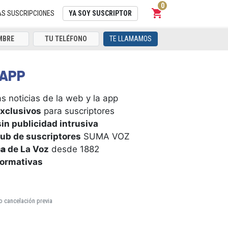
0
shopping_cart
Carrito
AS SUSCRIPCIONES
YA SOY SUSCRIPTOR
TE LLAMAMOS
APP
s noticias de la web y la app
xclusivos
para suscriptores
in publicidad intrusiva
ub de suscriptores
SUMA VOZ
ca
de La Voz
desde 1882
formativas
o cancelación previa